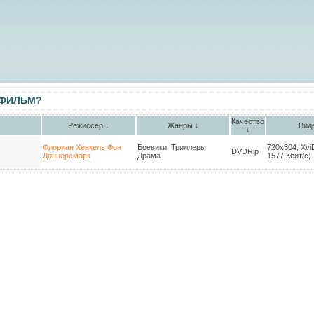
 ФИЛЬМ?
Качество
Режиссёр ↓
Жанры ↓
Вид
↓
Флориан Хенкель Фон
Боевики, Триллеры,
720x304; XviD
DVDRip
Доннерсмарк
Драма
1577 Кбит/с;