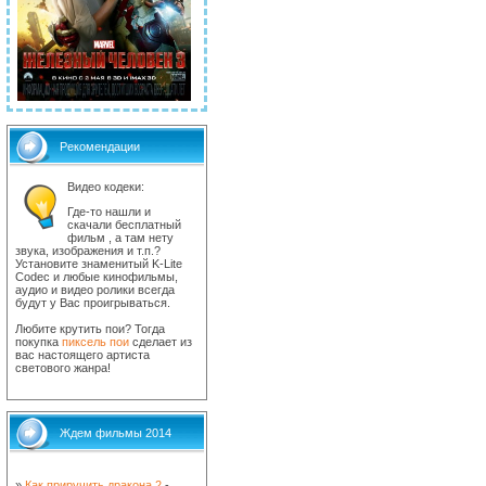
Рекомендации
Видео кодеки:
Где-то нашли и
скачали бесплатный
фильм , а там нету
звука, изображения и т.п.?
Установите знаменитый K-Lite
Codec и любые кинофильмы,
аудио и видео ролики всегда
будут у Вас проигрываться.
Любите крутить пои? Тогда
покупка
пиксель пои
сделает из
вас настоящего артиста
светового жанра!
Ждем фильмы 2014
»
Как приручить дракона 2
-