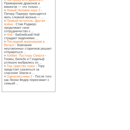
Примирение драконов и
викингов — это только ...
»
Новый Человек-паук 2
-
Питеру Паркеру приходится
жить сложной жизнью — ...
»
Первый мститель: Другая
война
- Стив Роджерс
продолжает свое
сотрудничество с ...
»
Ной
- Библейский Ной
страдает видениями ...
»
Последний мальчишник в
Вегасе
- Компания
неугомонных старичков решает
отправиться ...
»
Хоббит: Пустошь Смауга
-
Гномы, Бильбо и Гэндальф
успешно выбрались из ...
»
Тор: Царство тьмы
- Тору
предстоит сразиться за
спасение Земли и ...
»
Одноклассники 2
- После того
как Ленни Федер переезжает с
семьей ...