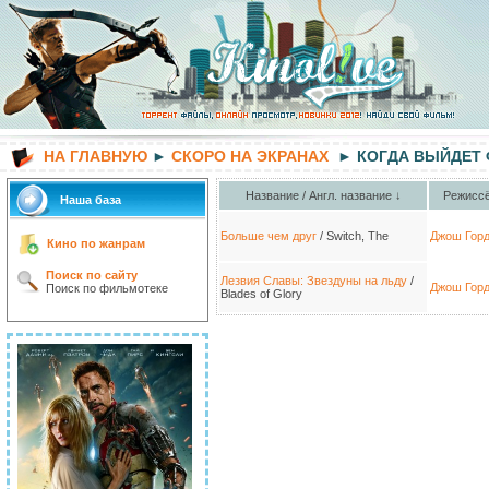
НА ГЛАВНУЮ
►
СКОРО НА ЭКРАНАХ
► КОГДА ВЫЙДЕТ
Название / Англ. название ↓
Режиссё
Наша база
Больше чем друг
/ Switch, The
Джош Гор
Кино по жанрам
Поиск по сайту
Лезвия Славы: Звездуны на льду
/
Джош Гор
Поиск по фильмотеке
Blades of Glory