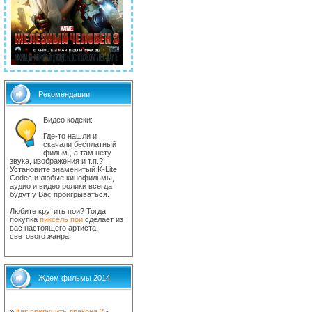
Рекомендации
Видео кодеки:
Где-то нашли и
скачали бесплатный
фильм , а там нету
звука, изображения и т.п.?
Установите знаменитый K-Lite
Codec и любые кинофильмы,
аудио и видео ролики всегда
будут у Вас проигрываться.
Любите крутить пои? Тогда
покупка
пиксель пои
сделает из
вас настоящего артиста
светового жанра!
Ждем фильмы 2014
»
Как приручить дракона 2
-