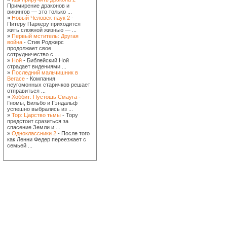
Примирение драконов и
викингов — это только ...
»
Новый Человек-паук 2
-
Питеру Паркеру приходится
жить сложной жизнью — ...
»
Первый мститель: Другая
война
- Стив Роджерс
продолжает свое
сотрудничество с ...
»
Ной
- Библейский Ной
страдает видениями ...
»
Последний мальчишник в
Вегасе
- Компания
неугомонных старичков решает
отправиться ...
»
Хоббит: Пустошь Смауга
-
Гномы, Бильбо и Гэндальф
успешно выбрались из ...
»
Тор: Царство тьмы
- Тору
предстоит сразиться за
спасение Земли и ...
»
Одноклассники 2
- После того
как Ленни Федер переезжает с
семьей ...