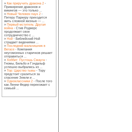
»
Как приручить дракона 2
-
Примирение драконов и
викингов — это только ...
»
Новый Человек-паук 2
-
Питеру Паркеру приходится
жить сложной жизнью — ...
»
Первый мститель: Другая
война
- Стив Роджерс
продолжает свое
сотрудничество с ...
»
Ной
- Библейский Ной
страдает видениями ...
»
Последний мальчишник в
Вегасе
- Компания
неугомонных старичков решает
отправиться ...
»
Хоббит: Пустошь Смауга
-
Гномы, Бильбо и Гэндальф
успешно выбрались из ...
»
Тор: Царство тьмы
- Тору
предстоит сразиться за
спасение Земли и ...
»
Одноклассники 2
- После того
как Ленни Федер переезжает с
семьей ...