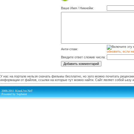
Ваше Имя / Никнейм:
Анти-спам:
обновить, если н
Введите ответ сложив числа:
У нас на портале нельзя скачать фильмы бесплатно, но зато можно почитать рецензии,
информации от файлов, ссылки на которые тут можно найти. Сайт являет собой ьазу
2006-2011 KinoL!ve.NeT
Powered by Sepherot