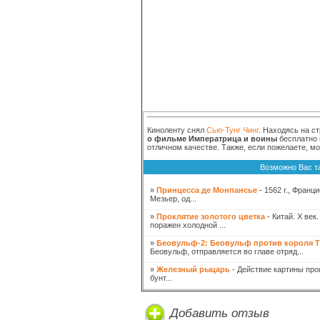
Киноленту снял
Cью-Тунг Чинг
. Находясь на с
о фильме Императрица и воины
бесплатно 
отличном качестве. Также, если пожелаете, м
Возможно Вас т
»
Принцесса де Монпансье
- 1562 г., Фран
Мезьер, од...
»
Проклятие золотого цветка
- Китай. X век
поражен холодной ...
»
Бeовульф-2: Бeовульф против короля 
Бeовульф, отправляется во главе отряд...
»
Железный рыцарь
- Действие картины про
бунт...
Добавить отзыв