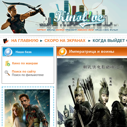
НА ГЛАВНУЮ
►
СКОРО НА ЭКРАНАХ
► КОГДА ВЫЙДЕТ
Императрица и воины
Наша база
Кино по жанрам
Поиск по сайту
Поиск по фильмотеке