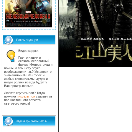
Рекомендации
Видео кодеки:
Где-то нашли и
скачали бесплатный
фильм Императрица и
воины, а там нету звука,
изображения и т.п.? Установите
знаменитый K-Lite Codec и
любые кинофильмы, аудио и
видео ролики всегда будут у
Вас проигрываться.
Любите крутить пои? Тогда
покупка
пиксель пои
сделает из
вас настоящего артиста
светового жанра!
Ждем фильмы 2014