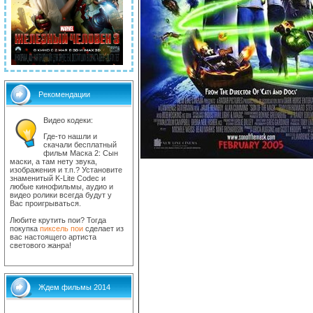
Рекомендации
Видео кодеки:
Где-то нашли и
скачали бесплатный
фильм Маска 2: Сын
маски, а там нету звука,
изображения и т.п.? Установите
знаменитый K-Lite Codec и
любые кинофильмы, аудио и
видео ролики всегда будут у
Вас проигрываться.
Любите крутить пои? Тогда
покупка
пиксель пои
сделает из
вас настоящего артиста
светового жанра!
Ждем фильмы 2014