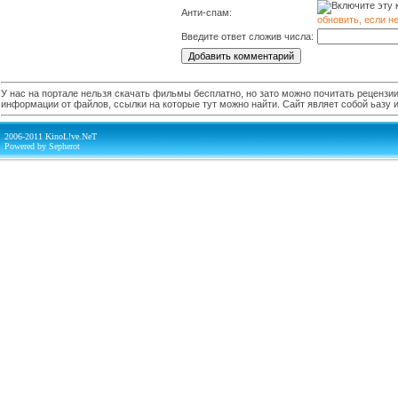
Анти-спам:
обновить, если н
Введите ответ сложив числа:
У нас на портале нельзя скачать фильмы бесплатно, но зато можно почитать рецензии,
информации от файлов, ссылки на которые тут можно найти. Сайт являет собой ьазу
2006-2011 KinoL!ve.NeT
Powered by Sepherot