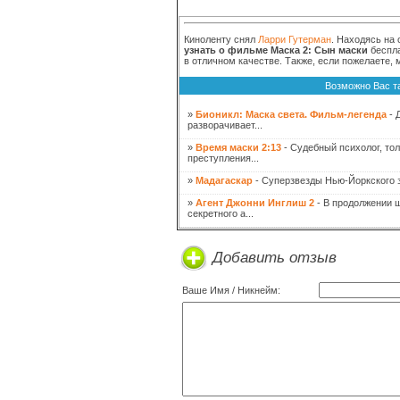
Киноленту снял
Ларри Гутерман
. Находясь на 
узнать о фильме Маска 2: Сын маски
беспла
в отличном качестве. Также, если пожелаете,
Возможно Вас т
»
Бионикл: Маска света. Фильм-легенда
- 
разворачивает...
»
Время маски 2:13
- Судебный психолог, то
преступления...
»
Мадагаскар
- Суперзвезды Нью-Йоркского з
»
Агент Джонни Инглиш 2
- В продолжении 
секретного а...
Добавить отзыв
Ваше Имя / Никнейм: