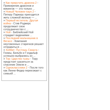
»
Как приручить дракона 2
-
Примирение драконов и
викингов — это только ...
»
Новый Человек-паук 2
-
Питеру Паркеру приходится
жить сложной жизнью — ...
»
Первый мститель: Другая
война
- Стив Роджерс
продолжает свое
сотрудничество с ...
»
Ной
- Библейский Ной
страдает видениями ...
»
Последний мальчишник в
Вегасе
- Компания
неугомонных старичков решает
отправиться ...
»
Хоббит: Пустошь Смауга
-
Гномы, Бильбо и Гэндальф
успешно выбрались из ...
»
Тор: Царство тьмы
- Тору
предстоит сразиться за
спасение Земли и ...
»
Одноклассники 2
- После того
как Ленни Федер переезжает с
семьей ...