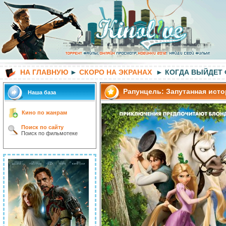
НА ГЛАВНУЮ
►
СКОРО НА ЭКРАНАХ
► КОГДА ВЫЙДЕТ
Рапунцель: Запутанная ист
Наша база
Кино по жанрам
Поиск по сайту
Поиск по фильмотеке