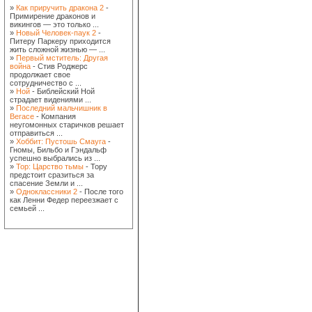
»
Как приручить дракона 2
-
Примирение драконов и
викингов — это только ...
»
Новый Человек-паук 2
-
Питеру Паркеру приходится
жить сложной жизнью — ...
»
Первый мститель: Другая
война
- Стив Роджерс
продолжает свое
сотрудничество с ...
»
Ной
- Библейский Ной
страдает видениями ...
»
Последний мальчишник в
Вегасе
- Компания
неугомонных старичков решает
отправиться ...
»
Хоббит: Пустошь Смауга
-
Гномы, Бильбо и Гэндальф
успешно выбрались из ...
»
Тор: Царство тьмы
- Тору
предстоит сразиться за
спасение Земли и ...
»
Одноклассники 2
- После того
как Ленни Федер переезжает с
семьей ...