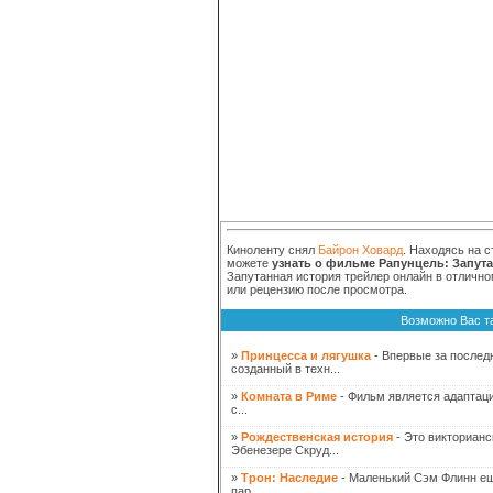
Киноленту снял
Байрон Ховард
. Находясь на 
можете
узнать о фильме Рапунцель: Запут
Запутанная история трейлер онлайн в отлично
или рецензию после просмотра.
Возможно Вас т
»
Принцесса и лягушка
- Впервые за послед
созданный в техн...
»
Комната в Риме
- Фильм является адаптаци
с...
»
Рождественская история
- Это викторианс
Эбенезере Скруд...
»
Трон: Наследие
- Маленький Сэм Флинн еще
пар...