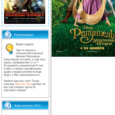
Рекомендации
Видео кодеки:
Где-то нашли и
скачали бесплатный
фильм Рапунцель:
Запутанная история, а там нету
звука, изображения и т.п.?
Установите знаменитый K-Lite
Codec и любые кинофильмы,
аудио и видео ролики всегда
будут у Вас проигрываться.
Любите крутить пои? Тогда
покупка
пиксель пои
сделает из
вас настоящего артиста
светового жанра!
Ждем фильмы 2014