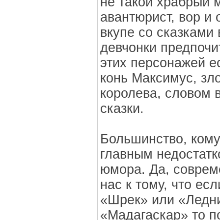
не такой храбрый 
авантюрист, вор и
вкупе со сказками
девчонки предпоч
этих персонажей е
конь Максимус, зло
королева, словом 
сказки.
Большинство, кому
главным недостатк
юмора. Да, соврем
нас к тому, что е
«Шрек» или «Ледн
«Мадагаскар» то п