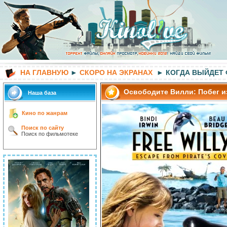
НА ГЛАВНУЮ
►
СКОРО НА ЭКРАНАХ
► КОГДА ВЫЙДЕТ
Освободите Вилли: Побег и
Наша база
Кино по жанрам
Поиск по сайту
Поиск по фильмотеке