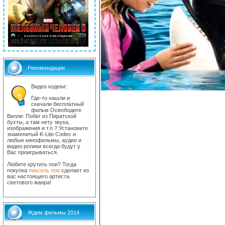
Рекомендации
Видео кодеки:
Где-то нашли и
скачали бесплатный
фильм Освободите
Вилли: Побег из Пиратской
бухты, а там нету звука,
изображения и т.п.? Установите
знаменитый K-Lite Codec и
любые кинофильмы, аудио и
видео ролики всегда будут у
Вас проигрываться.
Любите крутить пои? Тогда
покупка
пиксель пои
сделает из
вас настоящего артиста
светового жанра!
Ждем фильмы 2014