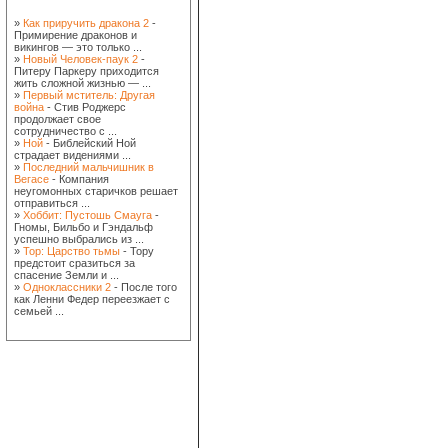
»
Как приручить дракона 2
-
Примирение драконов и
викингов — это только ...
»
Новый Человек-паук 2
-
Питеру Паркеру приходится
жить сложной жизнью — ...
»
Первый мститель: Другая
война
- Стив Роджерс
продолжает свое
сотрудничество с ...
»
Ной
- Библейский Ной
страдает видениями ...
»
Последний мальчишник в
Вегасе
- Компания
неугомонных старичков решает
отправиться ...
»
Хоббит: Пустошь Смауга
-
Гномы, Бильбо и Гэндальф
успешно выбрались из ...
»
Тор: Царство тьмы
- Тору
предстоит сразиться за
спасение Земли и ...
»
Одноклассники 2
- После того
как Ленни Федер переезжает с
семьей ...