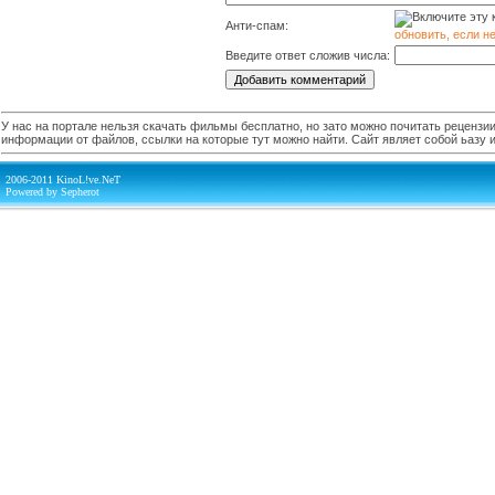
Анти-спам:
обновить, если н
Введите ответ сложив числа:
У нас на портале нельзя скачать фильмы бесплатно, но зато можно почитать рецензии,
информации от файлов, ссылки на которые тут можно найти. Сайт являет собой ьазу
2006-2011 KinoL!ve.NeT
Powered by Sepherot