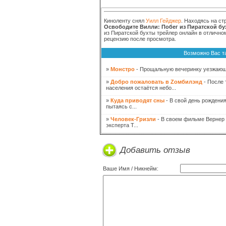
Киноленту снял
Уилл Гейджер
. Находясь на ст
Освободите Вилли: Побег из Пиратской бу
из Пиратской бухты трейлер онлайн в отлично
рецензию после просмотра.
Возможно Вас т
»
Монстро
- Прощальную вечеринку уезжающег
»
Добро пожаловать в Zомбилэнд
- После 
населения остаётся небо...
»
Куда приводят сны
- В свой день рождени
пытаясь с...
»
Человек-Гризли
- В своем фильме Вернер 
эксперта Т...
Добавить отзыв
Ваше Имя / Никнейм: