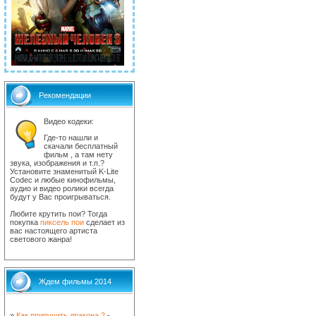
Рекомендации
Видео кодеки:
Где-то нашли и
скачали бесплатный
фильм , а там нету
звука, изображения и т.п.?
Установите знаменитый K-Lite
Codec и любые кинофильмы,
аудио и видео ролики всегда
будут у Вас проигрываться.
Любите крутить пои? Тогда
покупка
пиксель пои
сделает из
вас настоящего артиста
светового жанра!
Ждем фильмы 2014
»
Как приручить дракона 2
-