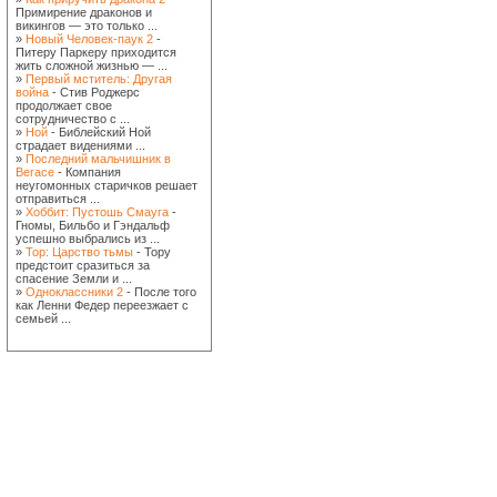
Примирение драконов и
викингов — это только ...
»
Новый Человек-паук 2
-
Питеру Паркеру приходится
жить сложной жизнью — ...
»
Первый мститель: Другая
война
- Стив Роджерс
продолжает свое
сотрудничество с ...
»
Ной
- Библейский Ной
страдает видениями ...
»
Последний мальчишник в
Вегасе
- Компания
неугомонных старичков решает
отправиться ...
»
Хоббит: Пустошь Смауга
-
Гномы, Бильбо и Гэндальф
успешно выбрались из ...
»
Тор: Царство тьмы
- Тору
предстоит сразиться за
спасение Земли и ...
»
Одноклассники 2
- После того
как Ленни Федер переезжает с
семьей ...