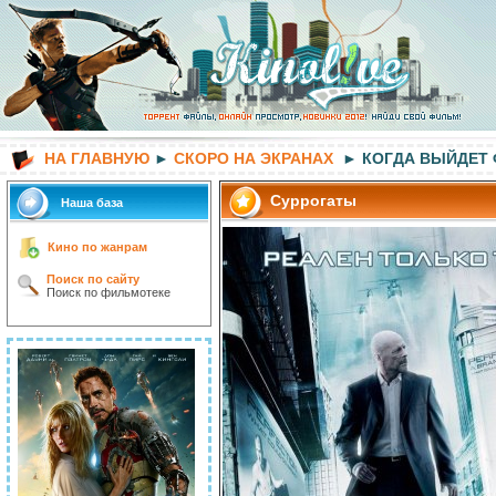
НА ГЛАВНУЮ
►
СКОРО НА ЭКРАНАХ
► КОГДА ВЫЙДЕТ
Суррогаты
Наша база
Кино по жанрам
Поиск по сайту
Поиск по фильмотеке