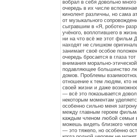
вобрал в себя довольно много
очередь в их числе вспоминае
кинолент различны, но сама 
от музыкального сопровожден
сыгравшим в «Я, роботе» разр
учёного, воплотившего в жизн
ни на что всё же этот фильм 
находят не слишком оригиналь
занимает своё особое положен
очередь бросается в глаза тот
внимания морально-этической 
подавляющее большинство люд
домов. Проблемы взаимоотнош
отношение к тем людям, кто н
своей жизни и даже возможно
— всё это показывается доволь
некоторым моментам уделяется
особенно сильно меня затрону
между главным героем фильма
каждым членом любой семьи в
можешь видеть близкого челов
— это тяжело, но особенно ост
когда родной человек не может