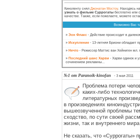
Киноленту снял
Джонатан Мостоу
. Находясь н
узнать о фильме Суррогаты
бесплатно или с
качестве. Также, если пожелаете, можете ост
Возможно Вас т
»
Эон Флакс
- Действие происходит в далеко
»
Искупление
- 13-летняя Бриони обладает п
»
Нечто
- Режиссер Маттис ван Хейниген мл. 
»
Последний шанс Харви
- Харви одинок и 
сочинением рекламны...
№1 от Paranoik-kinofan
- 3 мая 2011
Проблема потери челов
каких-либо технологич
литературных произвед
в произведениях киноиндустр
вышеозвученной проблемы те
сходство, по сути своей расс
жизни, так и внутреннего мир
Не сказать, что «Суррогаты» 