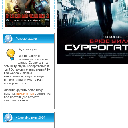
Рекомендации
Видео кодеки:
Где-то нашли и
скачали бесплатный
фильм Суррогаты, а
там нету звука, изображения и
т.п.? Установите знаменитый K-
Lite Codec и любые
кинофильмы, аудио и видео
ролики всегда будут у Вас
проигрываться.
Любите крутить пои? Тогда
покупка
пиксель пои
сделает из
вас настоящего артиста
светового жанра!
Ждем фильмы 2014