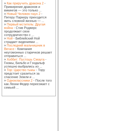
»
Как приручить дракона 2
-
Примирение драконов и
викингов — это только ...
»
Новый Человек-паук 2
-
Питеру Паркеру приходится
жить сложной жизнью — ...
»
Первый мститель: Другая
война
- Стив Роджерс
продолжает свое
сотрудничество с ...
»
Ной
- Библейский Ной
страдает видениями ...
»
Последний мальчишник в
Вегасе
- Компания
неугомонных старичков решает
отправиться ...
»
Хоббит: Пустошь Смауга
-
Гномы, Бильбо и Гэндальф
успешно выбрались из ...
»
Тор: Царство тьмы
- Тору
предстоит сразиться за
спасение Земли и ...
»
Одноклассники 2
- После того
как Ленни Федер переезжает с
семьей ...