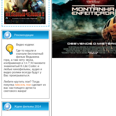
Рекомендации
Видео кодеки:
Где-то нашли и
скачали бесплатный
фильм Ведьмина
гора, а там нету звука,
изображения и т.п.? Установите
знаменитый K-Lite Codec и
любые кинофильмы, аудио и
видео ролики всегда будут у
Вас проигрываться.
Любите крутить пои? Тогда
покупка
пиксель пои
сделает из
вас настоящего артиста
светового жанра!
Ждем фильмы 2014