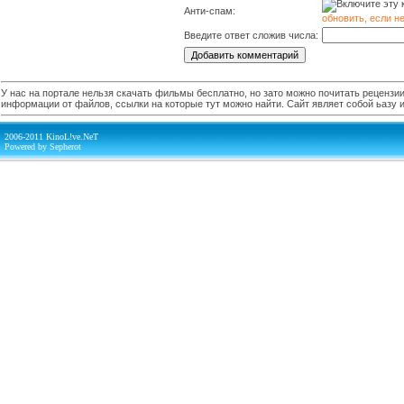
Анти-спам:
обновить, если н
Введите ответ сложив числа:
У нас на портале нельзя скачать фильмы бесплатно, но зато можно почитать рецензии,
информации от файлов, ссылки на которые тут можно найти. Сайт являет собой ьазу
2006-2011 KinoL!ve.NeT
Powered by Sepherot