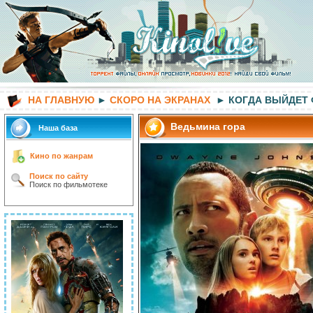
НА ГЛАВНУЮ
►
СКОРО НА ЭКРАНАХ
► КОГДА ВЫЙДЕТ
Ведьмина гора
Наша база
Кино по жанрам
Поиск по сайту
Поиск по фильмотеке