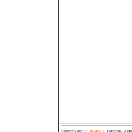
Киноленту снял
Энди Фикмен
. Находясь на ст