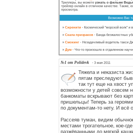
Триллеры, вы можете
узнать о фильме Ведь
трейлер онлайн в отличном качестве. Также, 
просмотра.
Возможно Вас т
»
Сиренити
- Космический "морской волк" и 
»
Скала призраков
- Банда безжалостных уби
»
Смокинг
- Незадачливый водитель такси Дж
»
Дум
- Что-то произошло в отдаленном научн
№1 от Polidevk
- 3 мая 2011
Тяжела и неказиста жиз
пятам преследуют быв
так тут еще на хвост 
возможности у детей совсем 
банкоматы вскрывают без кар
пришельцы! Теперь за героями
по документам-то нету. И всё
Рассеяв туман, видим обычное
местами трогательное, кое-гд
разжёванными до мягкой кашк