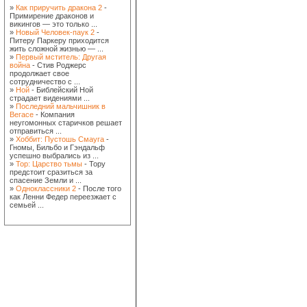
»
Как приручить дракона 2
-
Примирение драконов и
викингов — это только ...
»
Новый Человек-паук 2
-
Питеру Паркеру приходится
жить сложной жизнью — ...
»
Первый мститель: Другая
война
- Стив Роджерс
продолжает свое
сотрудничество с ...
»
Ной
- Библейский Ной
страдает видениями ...
»
Последний мальчишник в
Вегасе
- Компания
неугомонных старичков решает
отправиться ...
»
Хоббит: Пустошь Смауга
-
Гномы, Бильбо и Гэндальф
успешно выбрались из ...
»
Тор: Царство тьмы
- Тору
предстоит сразиться за
спасение Земли и ...
»
Одноклассники 2
- После того
как Ленни Федер переезжает с
семьей ...