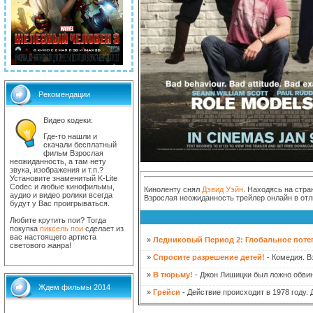
Рекомендации
Видео кодеки:
Где-то нашли и
скачали бесплатный
фильм Взрослая
неожиданность, а там нету
звука, изображения и т.п.?
Установите знаменитый K-Lite
Codec и любые кинофильмы,
Киноленту снял
Дэвид Уэйн
. Находясь на стра
аудио и видео ролики всегда
Взрослая неожиданность трейлер онлайн в отл
будут у Вас проигрываться.
Любите крутить пои? Тогда
покупка
пиксель пои
сделает из
вас настоящего артиста
»
Ледниковый Период 2: Глобальное поте
светового жанра!
»
Спросите разрешение детей!
- Комедия. В
»
В тюрьму!
- Джон Лишицки был ложно обвин
Ждем фильмы 2014
»
Грейси
- Действие происходит в 1978 году.