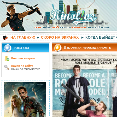
НА ГЛАВНУЮ
►
СКОРО НА ЭКРАНАХ
► КОГДА ВЫЙДЕТ
Взрослая неожиданность
Наша база
Кино по жанрам
Поиск по сайту
Поиск по фильмотеке