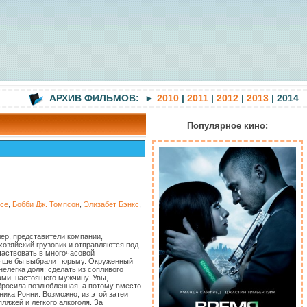
АРХИВ ФИЛЬМОВ: ►
2010
|
2011
|
2012
|
2013
| 2014
Популярное кино:
се
,
Бобби Дж. Томпсон
,
Элизабет Бэнкс
,
ер, представители компании,
озяйский грузовик и отправляются под
частвовать в многочасовой
лучше бы выбрали тюрьму. Окруженный
елегка доля: сделать из сопливого
ми, настоящего мужчину. Увы,
бросила возлюбленная, а потому вместо
ика Ронни. Возможно, из этой затеи
яжей и легкого алкоголя. За