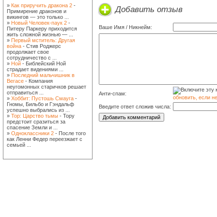
»
Как приручить дракона 2
-
Добавить отзыв
Примирение драконов и
викингов — это только ...
»
Новый Человек-паук 2
-
Ваше Имя / Никнейм:
Питеру Паркеру приходится
жить сложной жизнью — ...
»
Первый мститель: Другая
война
- Стив Роджерс
продолжает свое
сотрудничество с ...
»
Ной
- Библейский Ной
страдает видениями ...
»
Последний мальчишник в
Вегасе
- Компания
неугомонных старичков решает
отправиться ...
Анти-спам:
обновить, если н
»
Хоббит: Пустошь Смауга
-
Гномы, Бильбо и Гэндальф
Введите ответ сложив числа:
успешно выбрались из ...
»
Тор: Царство тьмы
- Тору
предстоит сразиться за
спасение Земли и ...
»
Одноклассники 2
- После того
как Ленни Федер переезжает с
семьей ...