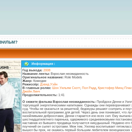
 ФИЛЬМ?
Информация :
Год выхода:
2008
Название ленты:
Взрослая неожиданность
Оригинальное название:
Role Models
Жанр:
Комедии
Режиссёр:
Дэвид Уэйн
В главных ролях:
Шон Уильям Скотт
,
Пол Радд
,
Кристофер Минц-Плас
Джейн Линч
Продолжительность:
1:41
О сюжете фильма Взрослая неожиданность:
Пройдохи Денни и Уилл
торгующей энергетическими напитками. Однажды они переворачивают х
суд. Чтобы не оказаться за решеткой, бедокуры решают схитрить и поу
воспитательной программе для детей. Через день они понимают, что 
назойливыми доброхотами, Денни старается изо всех сил. Ему выпала н
шестнадцатилетнего паренька, одержимого средневековыми постановка
наставник из бывшего продавца получается никудышный. Недавно его 
поучений он сыпет остротами. Меж тем, Уиллер воспитывает пятиклассн
вышел бы прок, не окажись первый большим любителем венецианских пл