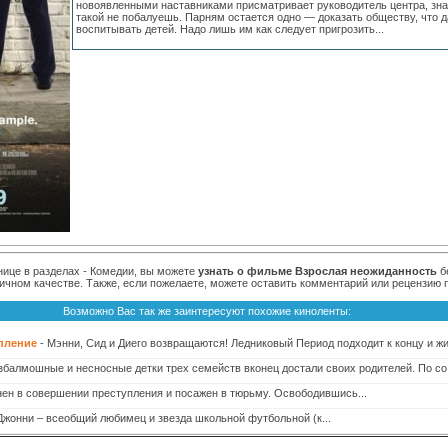
новоявленными наставниками присматривает руководитель центра, зн
такой не побалуешь. Парням остается одно — доказать обществу, что 
воспитывать детей. Надо лишь им как следует пригрозить...
нице в разделах - Комедии, вы можете
узнать о фильме Взрослая неожиданность
б
ичном качестве. Также, если пожелаете, можете оставить комментарий или рецензию 
Возможно Вас так же заинтересуют похожие киноленты:
пление
- Мэнни, Сид и Диего возвращаются! Ледниковый Период подходит к концу и жи
збалмошные и несносные детки трех семейств вконец достали своих родителей. По со.
ен в совершении преступления и посажен в тюрьму. Освободившись...
 Джонни – всеобщий любимец и звезда школьной футбольной (к...