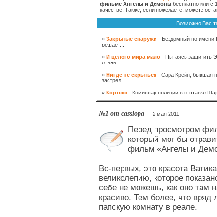
фильме Ангелы и Демоны
бесплатно или с 
качестве. Также, если пожелаете, можете ост
Возможно Вас т
»
Закрытые снаружи
- Бездомный по имени 
решает...
»
И целого мира мало
- Пытаясь защитить Эл
отъяв...
»
Нигде не скрыться
- Сара Крейн, бывшая п
застрел...
»
Кортекс
- Комиссар полиции в отставке Шар
№1 от cassiopa
- 2 мая 2011
Перед просмотром фил
который мог бы отрави
фильм «Ангелы и Демо
Во-первых, это красота Ватик
великолепию, которое показано
себе не можешь, как оно там 
красиво. Тем более, что вряд
папскую комнату в реале.