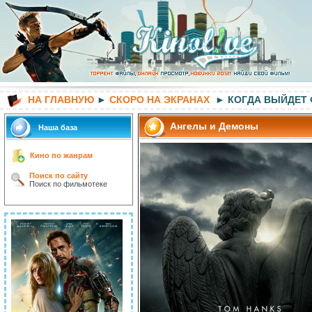
НА ГЛАВНУЮ
►
СКОРО НА ЭКРАНАХ
► КОГДА ВЫЙДЕТ
Ангелы и Демоны
Наша база
Кино по жанрам
Поиск по сайту
Поиск по фильмотеке