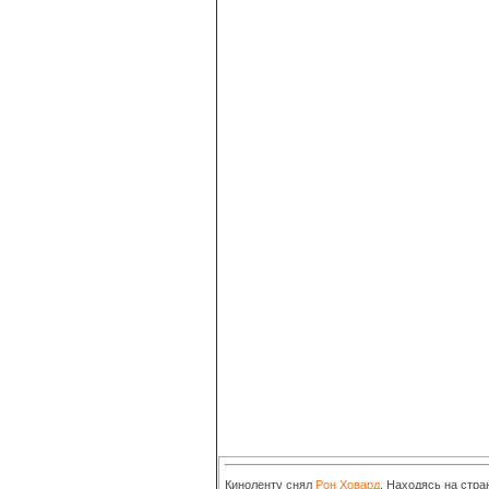
Киноленту снял
Рон Ховард
. Находясь на стра