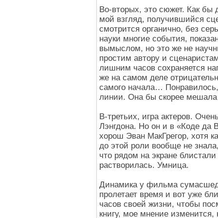
Во-вторых, это сюжет. Как бы д
мой взгляд, получившийся сц
смотрится органично, без сер
науки многие события, показ
вымыслом, но это же не научн
простим автору и сценаристам 
лишним часов сохраняется на
же на самом деле отрицательны
самого начала… Понравилось,
линии. Она бы скорее мешала
В-третьих, игра актеров. Очен
Лэнгдона. Но он и в «Коде да 
хорош Эван МакГрегор, хотя ка
до этой роли вообще не знала
что рядом на экране блистали 
растворилась. Умница.
Динамика у фильма сумасшедш
пролетает время и вот уже бли
часов своей жизни, чтобы пос
книгу, мое мнение изменится, 