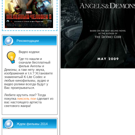
Рекомендации
Видео кодеки:
Где-то нашли и
скачали бесплатный
фильм Ангелы и
Демоны, а там нету звука,
изображения и т.п.? Установите
знаменитый K-Lite Codec и
любые кинофильмы, аудио и
видео ролики всегда будут у
Вас проигрываться.
Любите крутить пои? Тогда
покупка
пиксель пои
сделает из
вас настоящего артиста
светового жанра!
Ждем фильмы 2014