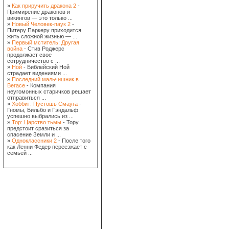
»
Как приручить дракона 2
-
Примирение драконов и
викингов — это только ...
»
Новый Человек-паук 2
-
Питеру Паркеру приходится
жить сложной жизнью — ...
»
Первый мститель: Другая
война
- Стив Роджерс
продолжает свое
сотрудничество с ...
»
Ной
- Библейский Ной
страдает видениями ...
»
Последний мальчишник в
Вегасе
- Компания
неугомонных старичков решает
отправиться ...
»
Хоббит: Пустошь Смауга
-
Гномы, Бильбо и Гэндальф
успешно выбрались из ...
»
Тор: Царство тьмы
- Тору
предстоит сразиться за
спасение Земли и ...
»
Одноклассники 2
- После того
как Ленни Федер переезжает с
семьей ...