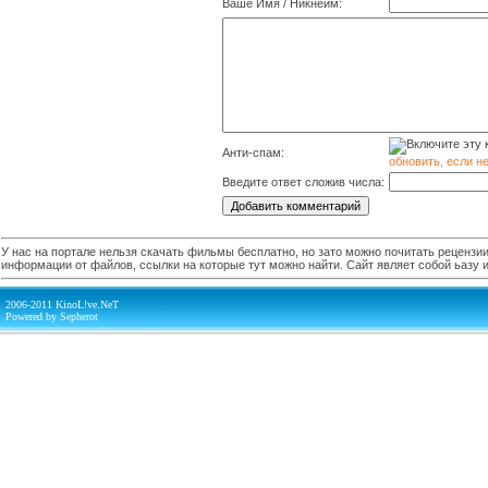
Ваше Имя / Никнейм:
Анти-спам:
обновить, если н
Введите ответ сложив числа:
У нас на портале нельзя скачать фильмы бесплатно, но зато можно почитать рецензии,
информации от файлов, ссылки на которые тут можно найти. Сайт являет собой ьазу
2006-2011 KinoL!ve.NeT
Powered by Sepherot