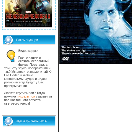
Рекомендации
Видео кодеки:
Где-то нашли и
скачали бесплатный
фильм Подстава, а
там нету звука, изображения и
т.п.? Установите знаменитый K-
Lite Codec и любые
кинофильмы, аудио и видео
ролики всегда будут у Вас
проигрываться.
Любите крутить пои? Тогда
покупка
пиксель пои
сделает из
вас настоящего артиста
светового жанра!
Ждем фильмы 2014