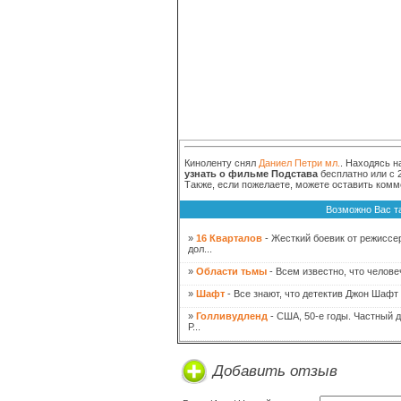
Киноленту снял
Даниел Петри мл.
. Находясь н
узнать о фильме Подстава
бесплатно или с 
Также, если пожелаете, можете оставить комм
Возможно Вас т
»
16 Кварталов
- Жесткий боевик от режиссе
дол...
»
Области тьмы
- Всем известно, что человеч
»
Шафт
- Все знают, что детектив Джон Шафт 
»
Голливудленд
- США, 50-е годы. Частный 
Р...
Добавить отзыв