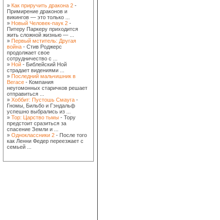
»
Как приручить дракона 2
-
Примирение драконов и
викингов — это только ...
»
Новый Человек-паук 2
-
Питеру Паркеру приходится
жить сложной жизнью — ...
»
Первый мститель: Другая
война
- Стив Роджерс
продолжает свое
сотрудничество с ...
»
Ной
- Библейский Ной
страдает видениями ...
»
Последний мальчишник в
Вегасе
- Компания
неугомонных старичков решает
отправиться ...
»
Хоббит: Пустошь Смауга
-
Гномы, Бильбо и Гэндальф
успешно выбрались из ...
»
Тор: Царство тьмы
- Тору
предстоит сразиться за
спасение Земли и ...
»
Одноклассники 2
- После того
как Ленни Федер переезжает с
семьей ...