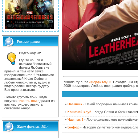
Рекомендации
Видео кодеки:
Где-то нашли и
скачали бесплатный
фильм Любовь вне
правил, а там нету звука,
изображения и т.п.? Установите
знаменитый K-Lite Codec и
Киноленту снял
Джордж Клуни
. Находясь на с
любые кинофильмы, аудио и
2009 посмотреть Любовь вне правил трейлер о
видео ролики всегда будут у
Вас проигрываться.
Любите крутить пои? Тогда
покупка
пиксель пои
сделает из
»
Наемник
- Некий посредник нанимает коман
вас настоящего артиста
светового жанра!
»
Кошачий клуб
- Когда Спэнс и Хоган заканч
»
Час пик 3
- Лос-анджелесского полицейског
Ждем фильмы 2014
»
Бофор
- История 22-летнего командира блок