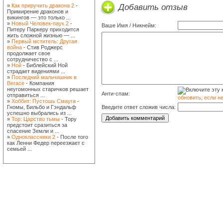
Добавить отзыв
»
Как приручить дракона 2
-
Примирение драконов и
викингов — это только ...
»
Новый Человек-паук 2
-
Ваше Имя / Никнейм:
Питеру Паркеру приходится
жить сложной жизнью — ...
»
Первый мститель: Другая
война
- Стив Роджерс
продолжает свое
сотрудничество с ...
»
Ной
- Библейский Ной
страдает видениями ...
»
Последний мальчишник в
Вегасе
- Компания
неугомонных старичков решает
Анти-спам:
отправиться ...
обновить, если н
»
Хоббит: Пустошь Смауга
-
Гномы, Бильбо и Гэндальф
Введите ответ сложив числа:
успешно выбрались из ...
»
Тор: Царство тьмы
- Тору
предстоит сразиться за
спасение Земли и ...
»
Одноклассники 2
- После того
как Ленни Федер переезжает с
семьей ...