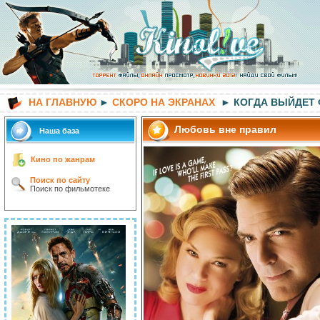
НА ГЛАВНУЮ
►
СКОРО НА ЭКРАНАХ
► КОГДА ВЫЙДЕТ
Любовь вне правил
Наша база
Кино по жанрам
Поиск по сайту
Поиск по фильмотеке