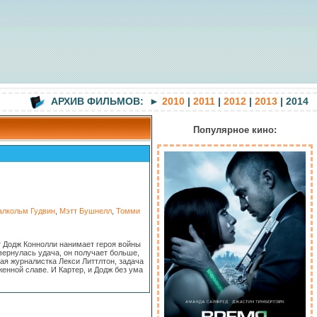
АРХИВ ФИЛЬМОВ: ►
2010
|
2011
|
2012
|
2013
| 2014
Популярное кино:
лкольм Гудвин
,
Мэтт Бушнелл
,
Томми
 Додж Коннолли нанимает героя войны
вернулась удача, он получает больше,
ая журналистка Лекси Литтлтон, задача
женной славе. И Картер, и Додж без ума