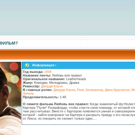
 ФИЛЬМ?
Информация :
Год выхода:
2008
Название ленты:
Любовь вне правил
Оригинальное название:
Leatherheads
Жанр:
Комедии, Мелодрамы, Драма
Режиссёр:
Джордж Клуни
В главных ролях:
Джордж Клуни
,
Рене Зелльвегер
,
Джон Красински
,
Ма
Хинкли
Продолжительность:
1:48
О сюжете фильма Любовь вне правил:
Когда знаменитый футболист
Картера "Пулю" Разерфорда, чтобы спасти свою команду, от которой от
чем рассчитывал. Вместе с Картером появляется умная и самоуверенн
которой - найти компромат на Картера и раскрыть правду о его незаслу
от Лекси, но покорить ее сможет только один.....