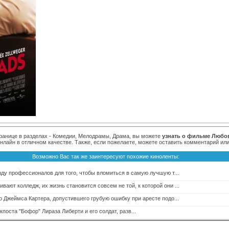
транице в разделах - Комедии, Мелодрамы, Драма, вы можете
узнать о фильме Любо
нлайн в отличном качестве. Также, если пожелаете, можете оставить комментарий ил
Возможно Вас так же заинтересуют похожие киноленты:
ду профессионалов для того, чтобы вломиться в самую лучшую т...
ивают колледж, их жизнь становится совсем не той, к которой они ...
о Джеймса Картера, допустившего грубую ошибку при аресте подо...
поста "Бофор" Лираза Либерти и его солдат, разв...