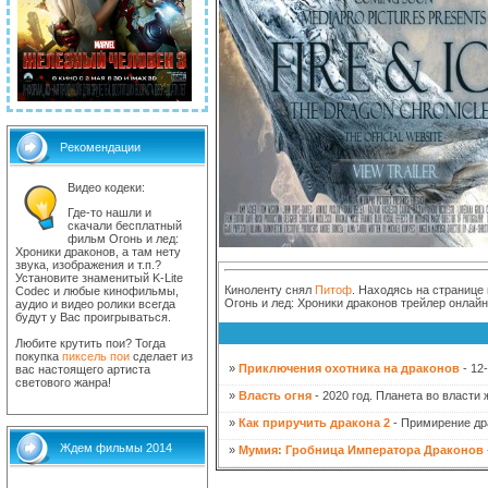
Рекомендации
Видео кодеки:
Где-то нашли и
скачали бесплатный
фильм Огонь и лед:
Хроники драконов, а там нету
звука, изображения и т.п.?
Установите знаменитый K-Lite
Киноленту снял
Питоф
. Находясь на странице
Codec и любые кинофильмы,
Огонь и лед: Хроники драконов трейлер онлай
аудио и видео ролики всегда
будут у Вас проигрываться.
Любите крутить пои? Тогда
покупка
пиксель пои
сделает из
»
Приключения охотника на драконов
- 12
вас настоящего артиста
светового жанра!
»
Власть огня
- 2020 год. Планета во власти
»
Как приручить дракона 2
- Примирение дра
Ждем фильмы 2014
»
Мумия: Гробница Императора Драконов