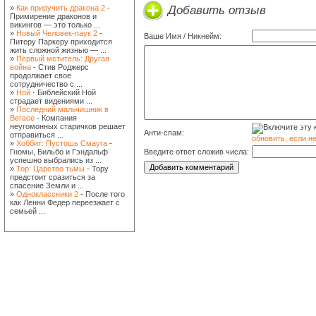
Добавить отзыв
»
Как приручить дракона 2
-
Примирение драконов и
викингов — это только ...
»
Новый Человек-паук 2
-
Ваше Имя / Никнейм:
Питеру Паркеру приходится
жить сложной жизнью — ...
»
Первый мститель: Другая
война
- Стив Роджерс
продолжает свое
сотрудничество с ...
»
Ной
- Библейский Ной
страдает видениями ...
»
Последний мальчишник в
Вегасе
- Компания
неугомонных старичков решает
Анти-спам:
отправиться ...
обновить, если н
»
Хоббит: Пустошь Смауга
-
Гномы, Бильбо и Гэндальф
Введите ответ сложив числа:
успешно выбрались из ...
»
Тор: Царство тьмы
- Тору
предстоит сразиться за
спасение Земли и ...
»
Одноклассники 2
- После того
как Ленни Федер переезжает с
семьей ...