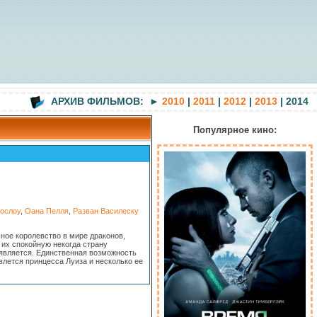
АРХИВ ФИЛЬМОВ: ►
2010
|
2011
|
2012
|
2013
| 2014
Популярное кино:
ослоу
,
Оана Пелля
,
Разван Василеску
ное королевство в мире драконов,
 их спокойную некогда страну
оявляется. Единственная возможность
влется принцесса Луиза и несколько ее