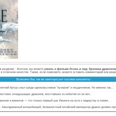
 в разделах - Фэнтази, вы можете
узнать о фильме Огонь и лед: Хроники драконов
н в отличном качестве. Также, если пожелаете, можете оставить комментарий или рец
Возможно Вас так же заинтересуют похожие киноленты:
-летний Артур слыл среди одноклассников "лузером" и неудачником. Но именно так...
 жестоких огнедышащих драконов, восставших из небытия из-за нел...
конов и викингов — это только первый шаг Иккинга на пути к лидерству в племе...
- Заколдованный волшебницей, безжалостный китайский император-дракон должен пров