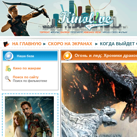
НА ГЛАВНУЮ
►
СКОРО НА ЭКРАНАХ
► КОГДА ВЫЙДЕТ
Огонь и лед: Хроники драко
Наша база
Кино по жанрам
Поиск по сайту
Поиск по фильмотеке