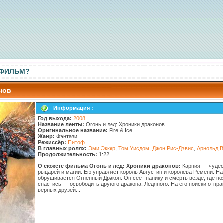
 ФИЛЬМ?
нов
Информация :
Год выхода:
2008
Название ленты:
Огонь и лед: Хроники драконов
Оригинальное название:
Fire & Ice
Жанр:
Фэнтази
Режиссёр:
Питоф
В главных ролях:
Эми Эккер
,
Том Уисдом
,
Джон Рис-Дэвис
,
Арнольд В
Продолжительность:
1:22
О сюжете фильма Огонь и лед: Хроники драконов:
Карпия — чудес
рыцарей и магии. Ею управляет король Августин и королева Ремени. На
обрушивается Огненный Дракон. Он сеет панику и смерть везде, где п
спастись — освободить другого дракона, Ледяного. На его поиски отпра
верных друзей...