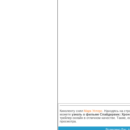
Киноленту снял
Марк Уотерс
. Находясь на стр
можете
узнать о фильме Спайдервик: Хро
трейлер онлайн в отличном качестве. Также, 
просмотра.
Возможно Вас т