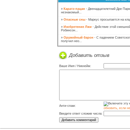
»
Каратэ-пацан
- Двенадцатилетний Дре Парк
незнакомый...
»
Опасные сны
- Маркус просыпается на клад
»
Изобретение Лжи
- Действие этой смешной
Робинсон...
»
Оружейный барон
- С падением Советско
получил нео...
Добавить отзыв
Ваше Имя / Никнейм:
Анти-спам:
обновить, если н
Введите ответ сложив числа: