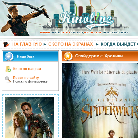
НА ГЛАВНУЮ
►
СКОРО НА ЭКРАНАХ
► КОГДА ВЫЙДЕТ
Спайдервик: Хроники
Наша база
Кино по жанрам
Поиск по сайту
Поиск по фильмотеке