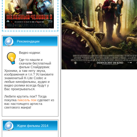
Рекомендации
Видео кодеки:
Где-то нашли и
скачали бесплатный
фильм Спайдервик:
Хроники, а там нету звука,
изображения и т.п.? Установите
знаменитый K-Lite Codec и
любые кинофильмы, аудио и
видео ролики всегда будут у
Вас проигрываться.
Любите крутить пои? Тогда
покупка
пиксель пои
сделает из
вас настоящего артиста
светового жанра!
Ждем фильмы 2014