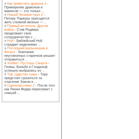
»
Как приручить дракона 2
-
Примирение драконов и
викингов — это только ...
»
Новый Человек-паук 2
-
Питеру Паркеру приходится
жить сложной жизнью — ...
»
Первый мститель: Другая
война
- Стив Роджерс
продолжает свое
сотрудничество с ...
»
Ной
- Библейский Ной
страдает видениями ...
»
Последний мальчишник в
Вегасе
- Компания
неугомонных старичков решает
отправиться ...
»
Хоббит: Пустошь Смауга
-
Гномы, Бильбо и Гэндальф
успешно выбрались из ...
»
Тор: Царство тьмы
- Тору
предстоит сразиться за
спасение Земли и ...
»
Одноклассники 2
- После того
как Ленни Федер переезжает с
семьей ...