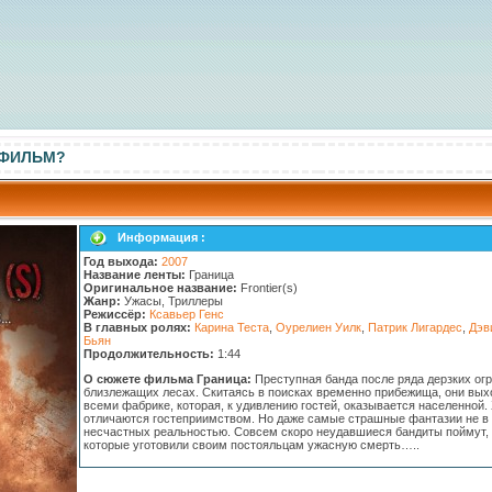
 ФИЛЬМ?
Информация :
Год выхода:
2007
Название ленты:
Граница
Оригинальное название:
Frontier(s)
Жанр:
Ужасы, Триллеры
Режиссёр:
Ксавьер Генс
В главных ролях:
Карина Теста
,
Оурелиен Уилк
,
Патрик Лигардес
,
Дэв
Бьян
Продолжительность:
1:44
О сюжете фильма Граница:
Преступная банда после ряда дерзких ог
близлежащих лесах. Скитаясь в поисках временно прибежища, они вых
всеми фабрике, которая, к удивлению гостей, оказывается населенной.
отличаются гостеприимством. Но даже самые страшные фантазии не в
несчастных реальностью. Совсем скоро неудавшиеся бандиты поймут, 
которые уготовили своим постояльцам ужасную смерть…..