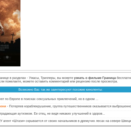
ранице в разделах - Ужасы, Триллеры, вы можете
узнать о фильме Граница
бесплатно
если пожелаете, можете оставить комментарий или рецензию после просмотра.
Возможно Вас так же заинтересуют похожие киноленты:
т по Европе в поисках сексуальных приключений, но в одном ...
мени
- Потерпев кораблекрушение, группа путешественников оказывается выброшенной 
традающая аутизмом. Ее отец, не видя никаких улучшений в здоров...
 агент «Штази» скрывается от своих начальников в дремучих лесах на севере Швеции