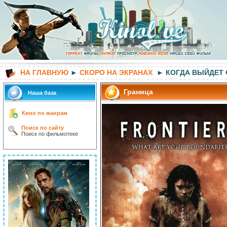
НА ГЛАВНУЮ
►
СКОРО НА ЭКРАНАХ
► КОГДА ВЫЙДЕТ
Граница
Наша база
Кино по жанрам
Поиск по сайту
Поиск по фильмотеке