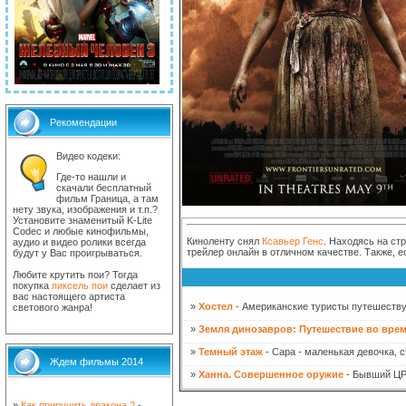
Рекомендации
Видео кодеки:
Где-то нашли и
скачали бесплатный
фильм Граница, а там
нету звука, изображения и т.п.?
Установите знаменитый K-Lite
Codec и любые кинофильмы,
Киноленту снял
Ксавьер Генс
. Находясь на ст
аудио и видео ролики всегда
трейлер онлайн в отличном качестве. Также, 
будут у Вас проигрываться.
Любите крутить пои? Тогда
покупка
пиксель пои
сделает из
вас настоящего артиста
»
Хостел
- Американские туристы путешествую
светового жанра!
»
Земля динозавров: Путешествие во вре
»
Темный этаж
- Cара - маленькая девочка, с
Ждем фильмы 2014
»
Ханна. Совершенное оружие
- Бывший ЦРУ
»
Как приручить дракона 2
-