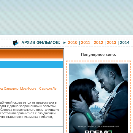
АРХИВ ФИЛЬМОВ: ►
2010
|
2011
|
2012
|
2013
| 2014
Популярное кино:
ид Саракино
,
Мод Форгет
,
Сэмюэл Ле
раблений скрывается от правосудия в
одят к давно заброшенной и забытой
 Хозяева спасительного пристанища не
 состоянии сравниться с ожидающей
что стали пленниками каннибалов,