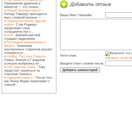
Добавить отзыв
Примирение драконов и
викингов — это только ...
»
Новый Человек-паук 2
-
Питеру Паркеру приходится
Ваше Имя / Никнейм:
жить сложной жизнью — ...
»
Первый мститель: Другая
война
- Стив Роджерс
продолжает свое
сотрудничество с ...
»
Ной
- Библейский Ной
страдает видениями ...
»
Последний мальчишник в
Вегасе
- Компания
неугомонных старичков решает
отправиться ...
Анти-спам:
»
Хоббит: Пустошь Смауга
-
обновить, если н
Гномы, Бильбо и Гэндальф
успешно выбрались из ...
Введите ответ сложив числа:
»
Тор: Царство тьмы
- Тору
предстоит сразиться за
спасение Земли и ...
»
Одноклассники 2
- После того
как Ленни Федер переезжает с
семьей ...