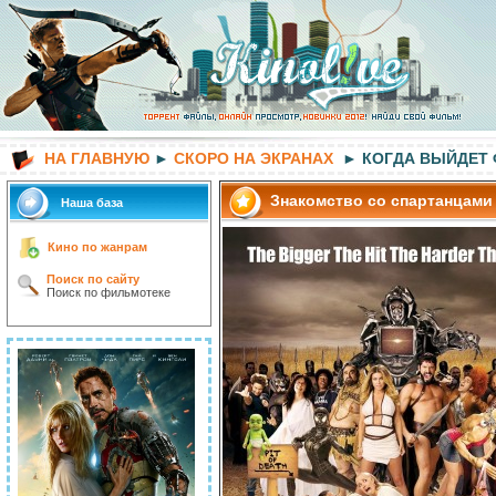
НА ГЛАВНУЮ
►
СКОРО НА ЭКРАНАХ
► КОГДА ВЫЙДЕТ
Знакомство со спартанцами
Наша база
Кино по жанрам
Поиск по сайту
Поиск по фильмотеке