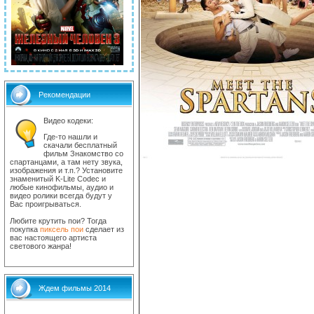
Рекомендации
Видео кодеки:
Где-то нашли и
скачали бесплатный
фильм Знакомство со
спартанцами, а там нету звука,
изображения и т.п.? Установите
знаменитый K-Lite Codec и
любые кинофильмы, аудио и
видео ролики всегда будут у
Вас проигрываться.
Любите крутить пои? Тогда
покупка
пиксель пои
сделает из
вас настоящего артиста
светового жанра!
Ждем фильмы 2014