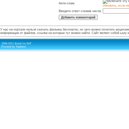
Анти-спам:
обновить, если н
Введите ответ сложив числа:
У нас на портале нельзя скачать фильмы бесплатно, но зато можно почитать рецензии,
информации от файлов, ссылки на которые тут можно найти. Сайт являет собой ьазу
2006-2011 KinoL!ve.NeT
Powered by Sepherot