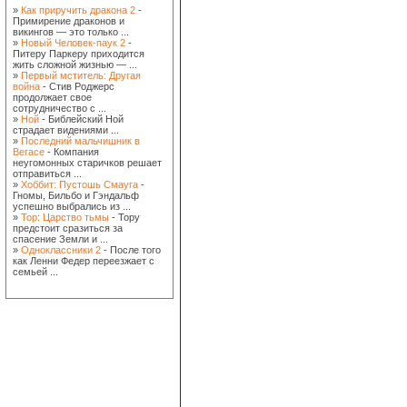
»
Как приручить дракона 2
-
Примирение драконов и
викингов — это только ...
»
Новый Человек-паук 2
-
Питеру Паркеру приходится
жить сложной жизнью — ...
»
Первый мститель: Другая
война
- Стив Роджерс
продолжает свое
сотрудничество с ...
»
Ной
- Библейский Ной
страдает видениями ...
»
Последний мальчишник в
Вегасе
- Компания
неугомонных старичков решает
отправиться ...
»
Хоббит: Пустошь Смауга
-
Гномы, Бильбо и Гэндальф
успешно выбрались из ...
»
Тор: Царство тьмы
- Тору
предстоит сразиться за
спасение Земли и ...
»
Одноклассники 2
- После того
как Ленни Федер переезжает с
семьей ...