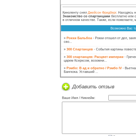
Киноленту снял
Джейсон Фридберг
. Находясь 
Знакомство со спартанцами
бесплатно или с
в отличном качестве. Также, если пожелаете,
Возможно Вас т
»
Рокки Бальбоа
- Рокки отошел от дел, за
сво...
»
300 Спартанцев
- События картины повеству
»
300 спартанцев: Расцвет империи
- Грече
царем Ксерксом, возомни...
»
Рэмбо: В ад и обратно / Рэмбо IV
- Вьетна
Бангкока. Уставший ...
Добавить отзыв
Ваше Имя / Никнейм: