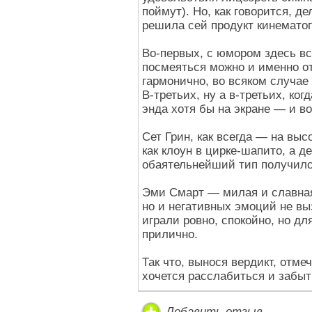
поймут). Но, как говорится, д
решила сей продукт кинемато
Во-первых, с юмором здесь вс
посмеяться можно и именно о
гармонично, во всяком случае
В-третьих, ну а в-третьих, ког
энда хотя бы на экране — и в
Сет Грин, как всегда — на выс
как клоун в цирке-шапито, а д
обаятельнейший тип получилс
Эми Смарт — милая и славная
но и негативных эмоций не вы
играли ровно, спокойно, но д
прилично.
Так что, вынося вердикт, отме
хочется расслабиться и забыт
Добавить отзыв