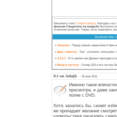
Киноленту снял
Стефан Шварц
. Находясь на 
фильме Свидетель на свадьбе
бесплатно ил
отличном качестве. Также, если пожелаете, м
Возможно Вас т
»
Липучка
- Перед самым закрытием в банк вр
»
Друг невесты
- Том - успешен, сексуален, 
»
4.3.2.1
- В то время как Джоанн приходится 
»
Вход в пустоту
- Оскар (20) и его сестра Л
№1 от Juliafly
- 25 мая 2011
Именно такое впечатле
просмотра, и даже зан
полке с DVD.
Хотя, казалось бы, сюжет изби
же пропадает желание смотрет
удовольствия лицезреть симп