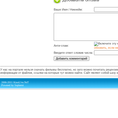
Ваше Имя / Никнейм:
Анти-спам:
обновить, если н
Введите ответ сложив числа:
У нас на портале нельзя скачать фильмы бесплатно, но зато можно почитать рецензии,
информации от файлов, ссылки на которые тут можно найти. Сайт являет собой ьазу
2006-2011 KinoL!ve.NeT
Powered by Sepherot