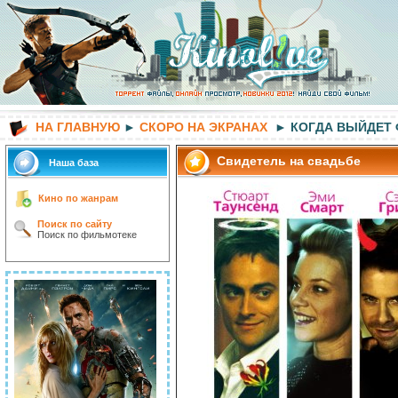
НА ГЛАВНУЮ
►
СКОРО НА ЭКРАНАХ
► КОГДА ВЫЙДЕТ
Свидетель на свадьбе
Наша база
Кино по жанрам
Поиск по сайту
Поиск по фильмотеке