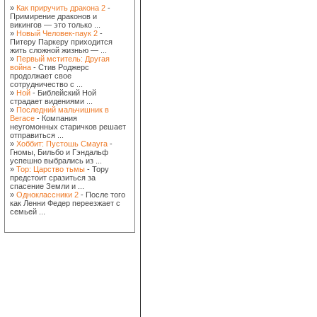
»
Как приручить дракона 2
-
Примирение драконов и
викингов — это только ...
»
Новый Человек-паук 2
-
Питеру Паркеру приходится
жить сложной жизнью — ...
»
Первый мститель: Другая
война
- Стив Роджерс
продолжает свое
сотрудничество с ...
»
Ной
- Библейский Ной
страдает видениями ...
»
Последний мальчишник в
Вегасе
- Компания
неугомонных старичков решает
отправиться ...
»
Хоббит: Пустошь Смауга
-
Гномы, Бильбо и Гэндальф
успешно выбрались из ...
»
Тор: Царство тьмы
- Тору
предстоит сразиться за
спасение Земли и ...
»
Одноклассники 2
- После того
как Ленни Федер переезжает с
семьей ...