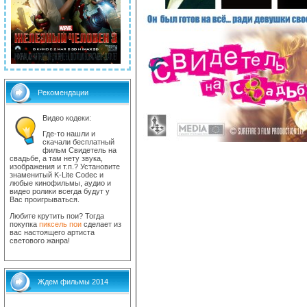
Рекомендации
Видео кодеки:
Где-то нашли и
скачали бесплатный
фильм Свидетель на
свадьбе, а там нету звука,
изображения и т.п.? Установите
знаменитый K-Lite Codec и
любые кинофильмы, аудио и
видео ролики всегда будут у
Вас проигрываться.
Любите крутить пои? Тогда
покупка
пиксель пои
сделает из
вас настоящего артиста
светового жанра!
Ждем фильмы 2014