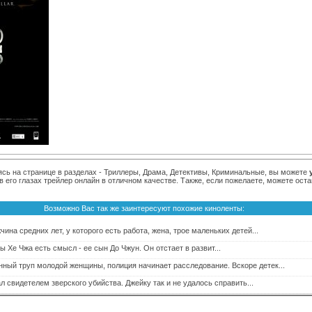
ясь на странице в разделах - Триллеры, Драма, Детективы, Криминальные, вы можете
в его глазах трейлер онлайн в отличном качестве. Также, если пожелаете, можете ос
Возможно Вас так же заинтересуют похожие киноленты:
на средних лет, у которого есть работа, жена, трое маленьких детей...
 Хе Чжа есть смысл - ее сын До Чжун. Он отстает в развит...
ный труп молодой женщины, полиция начинает расследование. Вскоре детек...
л свидетелем зверского убийства. Джейку так и не удалось справить...