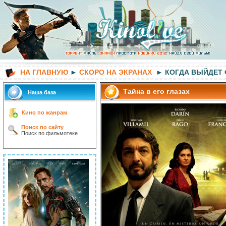
НА ГЛАВНУЮ
►
СКОРО НА ЭКРАНАХ
► КОГДА ВЫЙДЕТ
Тайна в его глазах
Наша база
Кино по жанрам
Поиск по сайту
Поиск по фильмотеке