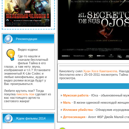
Рекомендации
Видео кодеки:
Где-то нашли и
скачали бесплатный
фильм Тайна в его
глазах, а там нету звука,
изображения и т.п.? Установите
Киноленту снял
Хуан Хосе Кампанелла
. Наход
знаменитый K-Lite Codec и
бесплатно или с 25-03-2011 посмотреть Тайна 
любые кинофильмы, аудио и
просмотра.
видео ролики всегда будут у
Вас проигрываться.
Любите крутить пои? Тогда
покупка
пиксель пои
сделает из
»
Мужская работа
- Юха - обыкновенный мужчи
вас настоящего артиста
светового жанра!
»
Мать
- В жизни одинокой немолодой женщины
»
Иллюзия убийства
- Обнаружив изуродован
»
Детоксикация
- Агент ФБР Джейк Малой ста
Ждем фильмы 2014