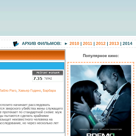
АРХИВ ФИЛЬМОВ: ►
2010
|
2011
|
2012
|
2013
| 2014
Популярное кино:
Пабло Раго
,
Хавьер Годино
,
Барбара
Эспозито начинает расследовать
ется зверского убийства жены служащего
е протекает по стандартной схеме: муж
вцы пытаются сделать крайними
разыщет неизвестного человека на
асследование, но через несколько лет