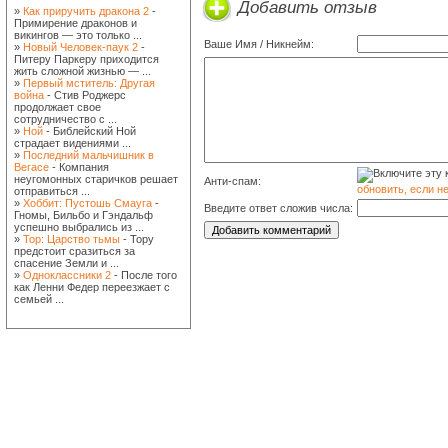
Добавить отзыв
»
Как приручить дракона 2
-
Примирение драконов и
викингов — это только ...
Ваше Имя / Никнейм:
»
Новый Человек-паук 2
-
Питеру Паркеру приходится
жить сложной жизнью — ...
»
Первый мститель: Другая
война
- Стив Роджерс
продолжает свое
сотрудничество с ...
»
Ной
- Библейский Ной
страдает видениями ...
»
Последний мальчишник в
Вегасе
- Компания
неугомонных старичков решает
Анти-спам:
обновить, если н
отправиться ...
»
Хоббит: Пустошь Смауга
-
Введите ответ сложив числа:
Гномы, Бильбо и Гэндальф
успешно выбрались из ...
»
Тор: Царство тьмы
- Тору
предстоит сразиться за
спасение Земли и ...
»
Одноклассники 2
- После того
как Ленни Федер переезжает с
семьей ...