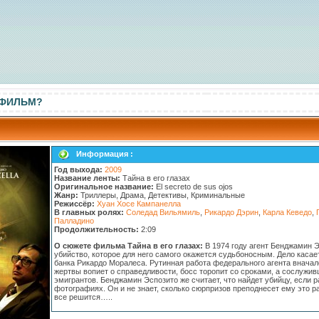
 ФИЛЬМ?
Информация :
Год выхода:
2009
Название ленты:
Тайна в его глазах
Оригинальное название:
El secreto de sus ojos
Жанр:
Триллеры, Драма, Детективы, Криминальные
Режиссёр:
Хуан Хосе Кампанелла
В главных ролях:
Соледад Вильямиль
,
Рикардо Дэрин
,
Карла Кеведо
,
Палладино
Продолжительность:
2:09
О сюжете фильма Тайна в его глазах:
В 1974 году агент Бенджамин 
убийство, которое для него самого окажется судьбоносным. Дело каса
банка Рикардо Моралеса. Рутинная работа федерального агента вначал
жертвы вопиет о справедливости, босс торопит со сроками, а сослужи
эмигрантов. Бенджамин Эспозито же считает, что найдет убийцу, если 
фотографиях. Он и не знает, сколько сюрпризов преподнесет ему это р
все решится…..