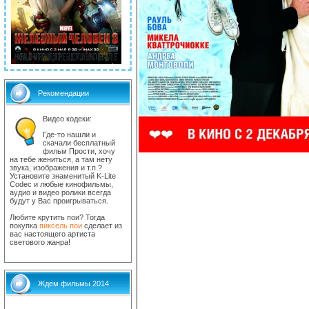
Рекомендации
Видео кодеки:
Где-то нашли и
скачали бесплатный
фильм Прости, хочу
на тебе жениться, а там нету
звука, изображения и т.п.?
Установите знаменитый K-Lite
Codec и любые кинофильмы,
аудио и видео ролики всегда
будут у Вас проигрываться.
Любите крутить пои? Тогда
покупка
пиксель пои
сделает из
вас настоящего артиста
светового жанра!
Ждем фильмы 2014