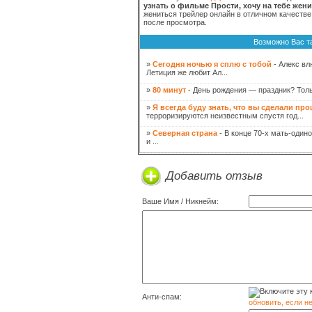
узнать о фильме Прости, хочу на тебе жен
жениться трейлер онлайн в отличном качестве
после просмотра.
Возможно Вас т
»
Сегодня ночью я сплю с тобой
- Алекс вл
Летиция же любит Ал...
»
80 минут
- День рождения — праздник? Толь
»
Я всегда буду знать, что вы сделали пр
терроризируются неизвестным спустя год...
»
Северная страна
- В конце 70-х мать-один
и ...
Добавить отзыв
Ваше Имя / Никнейм:
Анти-спам:
обновить, если н