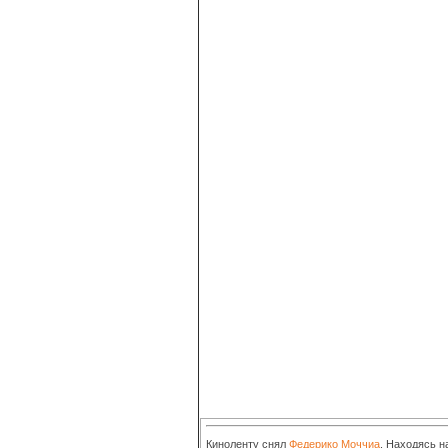
Киноленту снял
Федерико Моччиа
. Находясь н