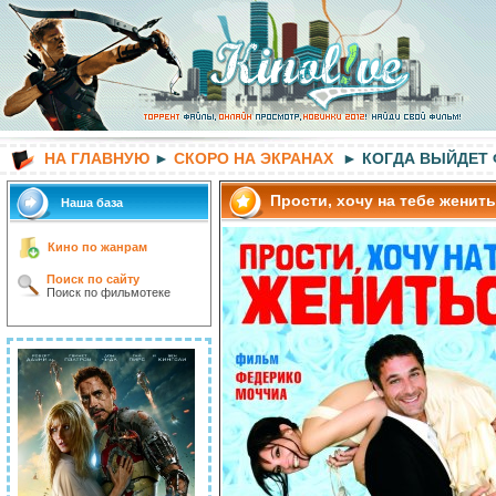
НА ГЛАВНУЮ
►
СКОРО НА ЭКРАНАХ
► КОГДА ВЫЙДЕТ
Прости, хочу на тебе женит
Наша база
Кино по жанрам
Поиск по сайту
Поиск по фильмотеке