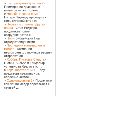
»
Как приручить дракона 2
-
Примирение драконов и
викингов — это только ...
»
Новый Человек-паук 2
-
Питеру Паркеру приходится
жить сложной жизнью — ...
»
Первый мститель: Другая
война
- Стив Роджерс
продолжает свое
сотрудничество с ...
»
Ной
- Библейский Ной
страдает видениями ...
»
Последний мальчишник в
Вегасе
- Компания
неугомонных старичков решает
отправиться ...
»
Хоббит: Пустошь Смауга
-
Гномы, Бильбо и Гэндальф
успешно выбрались из ...
»
Тор: Царство тьмы
- Тору
предстоит сразиться за
спасение Земли и ...
»
Одноклассники 2
- После того
как Ленни Федер переезжает с
семьей ...