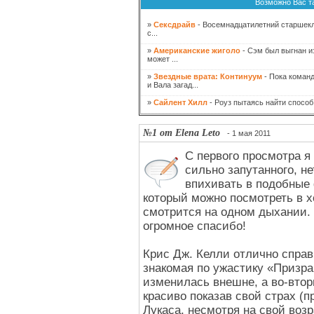
Возможно Вас т
»
Сексдрайв
- Восемнадцатилетний старшекл
с...
»
Американские жиголо
- Сэм был выгнан из
может ...
»
Звездные врата: Континуум
- Пока команд
и Вала загад...
»
Сайлент Хилл
- Роуз пытаясь найти способ 
№1 от Elena Leto
- 1 мая 2011
С первого просмотра я
сильно запутанного, н
впихивать в подобные
который можно посмотреть в 
смотрится на одном дыхании. 
огромное спасибо!
Крис Дж. Келли отлично справ
знакомая по ужастику «Призр
изменилась внешне, а во-втор
красиво показав свой страх (п
Лукаса, несмотря на свой возр