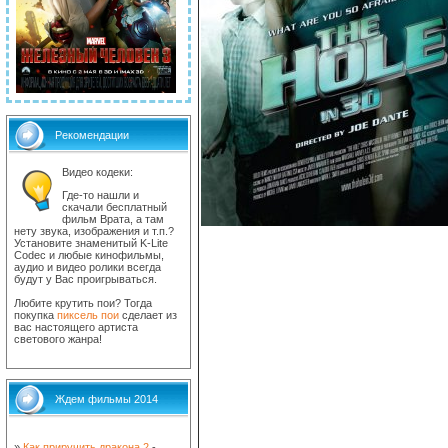
Рекомендации
Видео кодеки:
Где-то нашли и
скачали бесплатный
фильм Врата, а там
нету звука, изображения и т.п.?
Установите знаменитый K-Lite
Codec и любые кинофильмы,
аудио и видео ролики всегда
будут у Вас проигрываться.
Любите крутить пои? Тогда
покупка
пиксель пои
сделает из
вас настоящего артиста
светового жанра!
Ждем фильмы 2014
»
Как приручить дракона 2
-