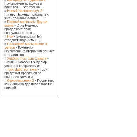
Примирение драконов и
викингов — это только ...
»
Новый Человек-паук 2
-
Питеру Паркеру приходится
жить сложной жизнью — ...
»
Первый мститель: Другая
война
- Стив Роджерс
продолжает свое
сотрудничество с ...
»
Ной
- Библейский Ной
страдает видениями ...
»
Последний мальчишник в
Вегасе
- Компания
неугомонных старичков решает
отправиться ...
»
Хоббит: Пустошь Смауга
-
Гномы, Бильбо и Гэндальф
успешно выбрались из ...
»
Тор: Царство тьмы
- Тору
предстоит сразиться за
спасение Земли и ...
»
Одноклассники 2
- После того
как Ленни Федер переезжает с
семьей ...