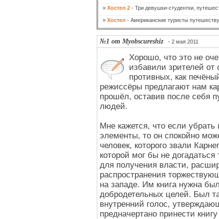
»
Хостел 2
- Три девушки-студентки, путешес
»
Хостел
- Американские туристы путешествую
№1 от Myobscureshiz
- 2 мая 2011
Хорошо, что это не оч
избавили зрителей от
противных, как печёны
режиссёры предлагают нам ка
прошёл, оставив после себя 
людей.
Мне кажется, что если убрать
элементы, то он спокойно мож
человек, которого звали Карне
которой мог бы не догадаться
для получения власти, расшир
распространения торжествующ
на западе. Им книга нужна бы
добродетельных целей. Был та
внутренний голос, утверждающ
предначертано принести книгу