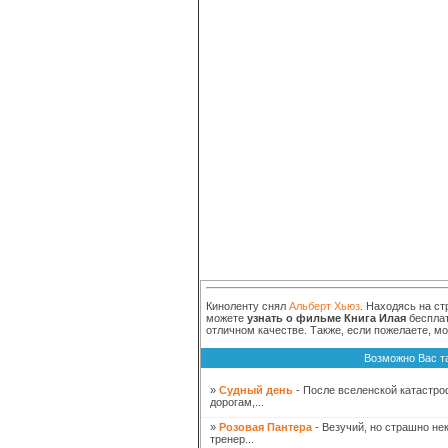
Киноленту снял
Альберт Хьюз
. Находясь на ст
можете
узнать о фильме Книга Илая
бесплат
отличном качестве. Также, если пожелаете, м
Возможно Вас т
»
Судный день
- После вселенской катастр
дорогам,...
»
Розовая Пантера
- Везучий, но страшно не
тренер...