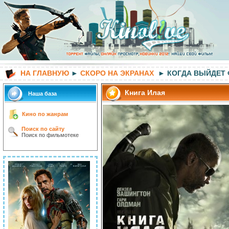
НА ГЛАВНУЮ
►
СКОРО НА ЭКРАНАХ
► КОГДА ВЫЙДЕТ
Книга Илая
Наша база
Кино по жанрам
Поиск по сайту
Поиск по фильмотеке