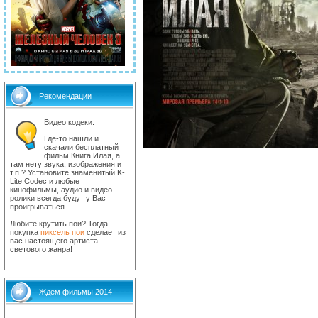
Рекомендации
Видео кодеки:
Где-то нашли и
скачали бесплатный
фильм Книга Илая, а
там нету звука, изображения и
т.п.? Установите знаменитый K-
Lite Codec и любые
кинофильмы, аудио и видео
ролики всегда будут у Вас
проигрываться.
Любите крутить пои? Тогда
покупка
пиксель пои
сделает из
вас настоящего артиста
светового жанра!
Ждем фильмы 2014