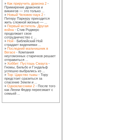
»
Как приручить дракона 2
-
Примирение драконов и
викингов — это только ...
»
Новый Человек-паук 2
-
Питеру Паркеру приходится
жить сложной жизнью — ...
»
Первый мститель: Другая
война
- Стив Роджерс
продолжает свое
сотрудничество с ...
»
Ной
- Библейский Ной
страдает видениями ...
»
Последний мальчишник в
Вегасе
- Компания
неугомонных старичков решает
отправиться ...
»
Хоббит: Пустошь Смауга
-
Гномы, Бильбо и Гэндальф
успешно выбрались из ...
»
Тор: Царство тьмы
- Тору
предстоит сразиться за
спасение Земли и ...
»
Одноклассники 2
- После того
как Ленни Федер переезжает с
семьей ...